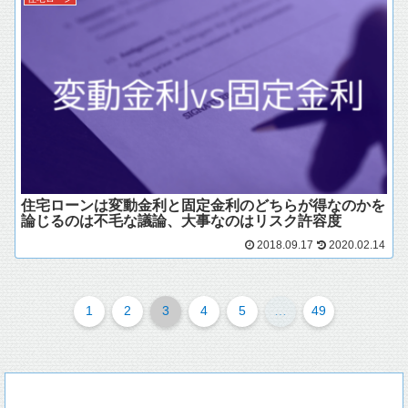
住宅ローンは変動金利と固定金利のどちらが得なのかを
論じるのは不毛な議論、大事なのはリスク許容度
2018.09.17
2020.02.14
1
2
3
4
5
…
49