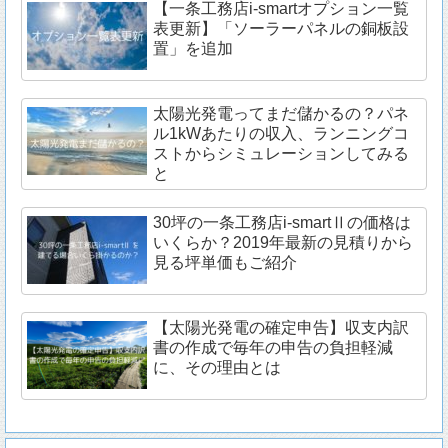
【一条工務店i-smartオプション一覧
表更新】「ソーラーパネルの銅板設
置」を追加
太陽光発電ってまだ儲かるの？パネ
ル1kWあたりの収入、ランニングコ
ストからシミュレーションしてみる
と
30坪の一条工務店i-smartⅡの価格は
いくらか？2019年最新の見積りから
見る坪単価もご紹介
【太陽光発電の確定申告】収支内訳
書の作成で毎年の申告の負担軽減
に、その理由とは