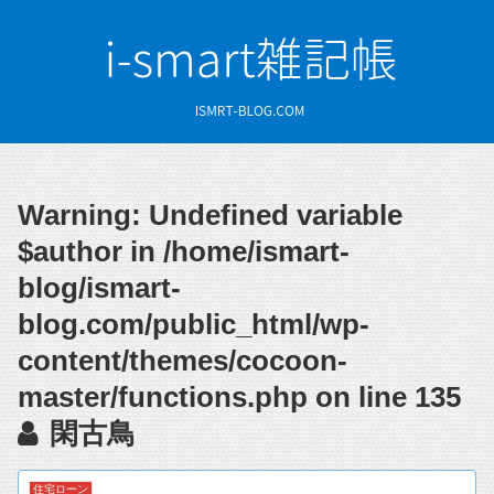
Warning
: Undefined variable
$author in
/home/ismart-
blog/ismart-
blog.com/public_html/wp-
content/themes/cocoon-
master/functions.php
on line
135
閑古鳥
住宅ローン