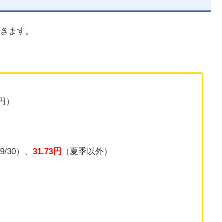
きます。
0円）
9/30）、
31.73円
（夏季以外）