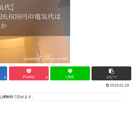
Pocket
LINE
コピー
0
0
2019.01.28
は
約6分
で読めます。