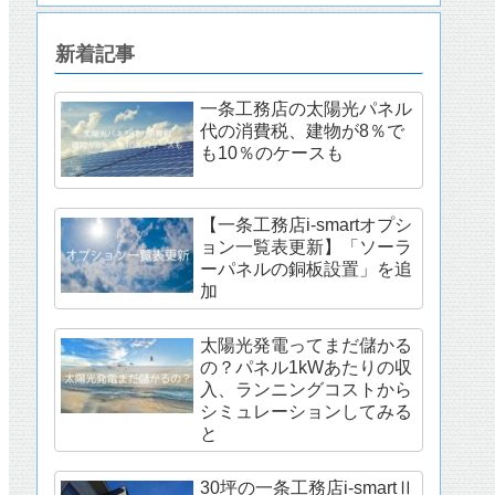
新着記事
一条工務店の太陽光パネル
代の消費税、建物が8％で
も10％のケースも
【一条工務店i-smartオプシ
ョン一覧表更新】「ソーラ
ーパネルの銅板設置」を追
加
太陽光発電ってまだ儲かる
の？パネル1kWあたりの収
入、ランニングコストから
シミュレーションしてみる
と
30坪の一条工務店i-smartⅡ