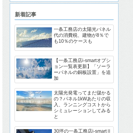
新着記事
一条工務店の太陽光パネル
代の消費税、建物が8％で
も10％のケースも
【一条工務店i-smartオプシ
ョン一覧表更新】「ソーラ
ーパネルの銅板設置」を追
加
太陽光発電ってまだ儲かる
の？パネル1kWあたりの収
入、ランニングコストから
シミュレーションしてみる
と
30坪の一条工務店i-smartⅡ