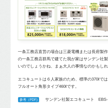
一条工務店直営の場合は三菱電機または長府製作
の一条工務店群馬で建てた我が家はサンデン社製
いのでしょうかね、まぁ大人の事情なのかもしれ
エコキュートは６人家族のため、標準の370ℓで
フルオート角形タイプ460ℓです。
サンデン社製エコキュート EBS-H4
参考（PDF)