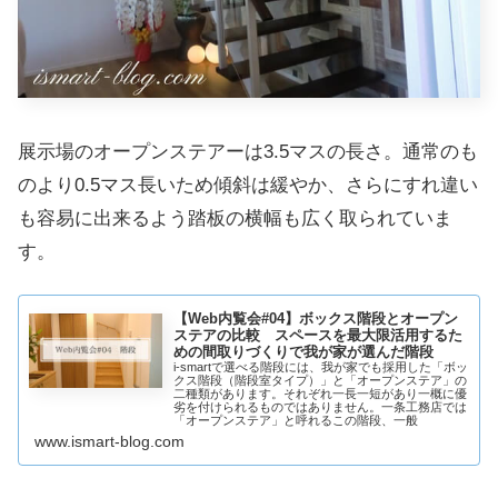
展示場のオープンステアーは3.5マスの長さ。通常のも
のより0.5マス長いため傾斜は緩やか、さらにすれ違い
も容易に出来るよう踏板の横幅も広く取られていま
す。
【Web内覧会#04】ボックス階段とオープン
ステアの比較 スペースを最大限活用するた
めの間取りづくりで我が家が選んだ階段
i-smartで選べる階段には、我が家でも採用した「ボッ
クス階段（階段室タイプ）」と「オープンステア」の
二種類があります。それぞれ一長一短があり一概に優
劣を付けられるものではありません。一条工務店では
「オープンステア」と呼れるこの階段、一般
www.ismart-blog.com