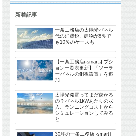
新着記事
一条工務店の太陽光パネル
代の消費税、建物が8％で
も10％のケースも
【一条工務店i-smartオプシ
ョン一覧表更新】「ソーラ
ーパネルの銅板設置」を追
加
太陽光発電ってまだ儲かる
の？パネル1kWあたりの収
入、ランニングコストから
シミュレーションしてみる
と
30坪の一条工務店i-smartⅡ