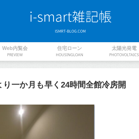
Web内覧会
住宅ローン
太陽光発電
PREVIEW
HOUSINGLOAN
PHOTOVOLTAICS
年より一か月も早く24時間全館冷房開