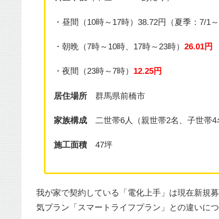
・昼間（10時～17時）38.72円（夏季：7/1～
・朝晩（7時～10時、17時～23時）
26.01円
・夜間（23時～7時）
12.25円
居住場所
群馬県前橋市
家族構成
二世帯6人（親世帯2名、子世帯4
施工面積
47坪
我が家で契約している「電化上手」は現在新規募
気プラン「スマートライフプラン」との違いにつ