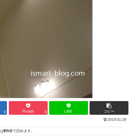
Pocket
LINE
コピー
0
0
2019.01.28
は
約5分
で読めます。