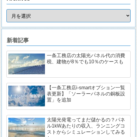
新着記事
一条工務店の太陽光パネル代の消費
税、建物が8％でも10％のケースも
【一条工務店i-smartオプション一覧
表更新】「ソーラーパネルの銅板設
置」を追加
太陽光発電ってまだ儲かるの？パネ
ル1kWあたりの収入、ランニングコ
ストからシミュレーションしてみる