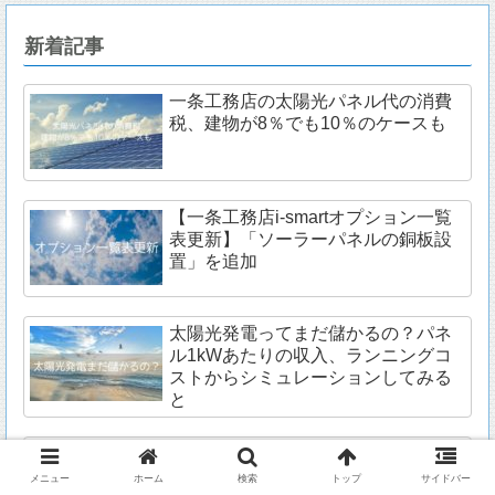
新着記事
一条工務店の太陽光パネル代の消費
税、建物が8％でも10％のケースも
【一条工務店i-smartオプション一覧
表更新】「ソーラーパネルの銅板設
置」を追加
太陽光発電ってまだ儲かるの？パネ
ル1kWあたりの収入、ランニングコ
ストからシミュレーションしてみる
と
30坪の一条工務店i-smartⅡの価格は
いくらか？2019年最新の見積りから
メニュー
ホーム
検索
トップ
サイドバー