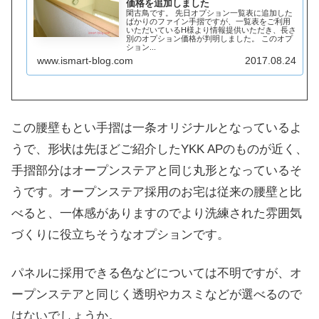
価格を追加しました
閑古鳥です。 先日オプション一覧表に追加した
ばかりのファイン手摺ですが、一覧表をご利用
いただいているH様より情報提供いただき、長さ
別のオプション価格が判明しました。 このオプ
ション...
www.ismart-blog.com
2017.08.24
この腰壁もとい手摺は一条オリジナルとなっているよ
うで、形状は先ほどご紹介したYKK APのものが近く、
手摺部分はオープンステアと同じ丸形となっているそ
うです。オープンステア採用のお宅は従来の腰壁と比
べると、一体感がありますのでより洗練された雰囲気
づくりに役立ちそうなオプションです。
パネルに採用できる色などについては不明ですが、オ
ープンステアと同じく透明やカスミなどが選べるので
はないでしょうか。