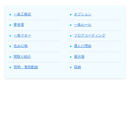
一条工務店
オプション
夢発電
一条ルール
一条マネー
フロアコーティング
住み心地
選んだ理由
間取り紹介
展示場
照明・電気配線
収納