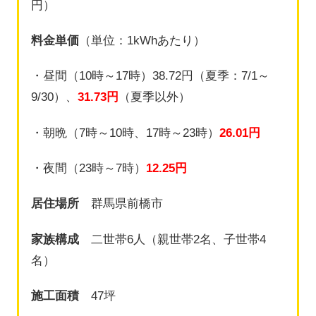
円）
料金単価
（単位：1kWhあたり）
・昼間（10時～17時）38.72円（夏季：7/1～
9/30）、
31.73円
（夏季以外）
・朝晩（7時～10時、17時～23時）
26.01円
・夜間（23時～7時）
12.25円
居住場所
群馬県前橋市
家族構成
二世帯6人（親世帯2名、子世帯4
名）
施工面積
47坪