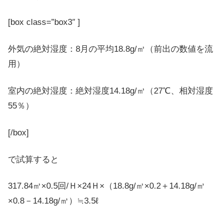
[box class=”box3″ ]
外気の絶対湿度：8月の平均18.8g/㎥（前出の数値を流
用）
室内の絶対湿度：絶対湿度14.18g/㎥（27℃、相対湿度
55％）
[/box]
で試算すると
317.84㎥×0.5回/Ｈ×24Ｈ×（18.8g/㎥×0.2＋14.18g/㎥
×0.8－14.18g/㎥）≒3.5ℓ