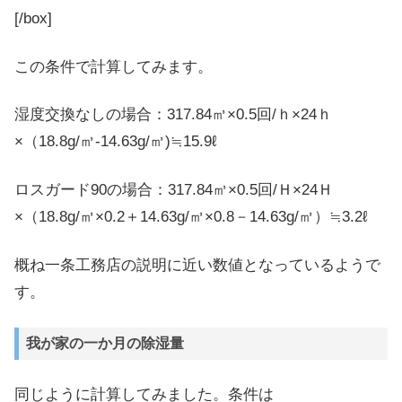
[/box]
この条件で計算してみます。
湿度交換なしの場合：317.84㎥×0.5回/ｈ×24ｈ
×（18.8g/㎥-14.63g/㎥)≒15.9ℓ
ロスガード90の場合：317.84㎥×0.5回/Ｈ×24Ｈ
×（18.8g/㎥×0.2＋14.63g/㎥×0.8－14.63g/㎥）≒3.2ℓ
概ね一条工務店の説明に近い数値となっているようで
す。
我が家の一か月の除湿量
同じように計算してみました。条件は