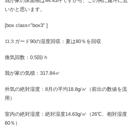
我が家の床面積は44.43坪ですから、この例に建坪に近
いかと思います。
[box class=”box3″ ]
ロスガード90の湿度回収：夏は80％を回収
換気回数：0.5回/ｈ
我が家の気積：317.84㎥
外気の絶対湿度：8月の平均18.8g/㎥（前出の数値を流
用）
室内の絶対湿度：絶対湿度14.63g/㎥（26℃、相対湿度
60％）