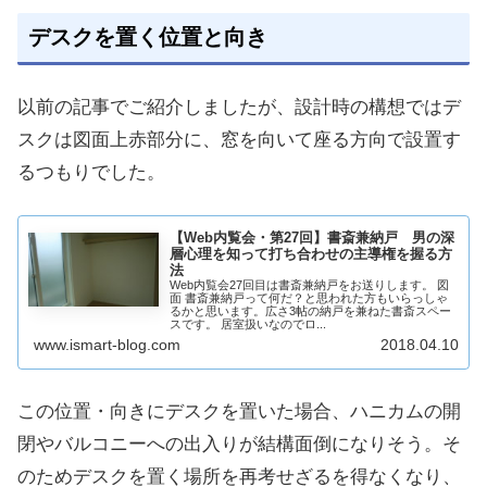
デスクを置く位置と向き
以前の記事でご紹介しましたが、設計時の構想ではデ
スクは図面上赤部分に、窓を向いて座る方向で設置す
るつもりでした。
【Web内覧会・第27回】書斎兼納戸 男の深
層心理を知って打ち合わせの主導権を握る方
法
Web内覧会27回目は書斎兼納戸をお送りします。 図
面 書斎兼納戸って何だ？と思われた方もいらっしゃ
るかと思います。広さ3帖の納戸を兼ねた書斎スペー
スです。 居室扱いなのでロ...
www.ismart-blog.com
2018.04.10
この位置・向きにデスクを置いた場合、ハニカムの開
閉やバルコニーへの出入りが結構面倒になりそう。そ
のためデスクを置く場所を再考せざるを得なくなり、