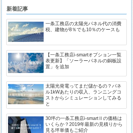
新着記事
一条工務店の太陽光パネル代の消費
税、建物が8％でも10％のケースも
【一条工務店i-smartオプション一覧
表更新】「ソーラーパネルの銅板設
置」を追加
太陽光発電ってまだ儲かるの？パネ
ル1kWあたりの収入、ランニングコ
ストからシミュレーションしてみる
と
30坪の一条工務店i-smartⅡの価格は
いくらか？2019年最新の見積りから
見る坪単価もご紹介