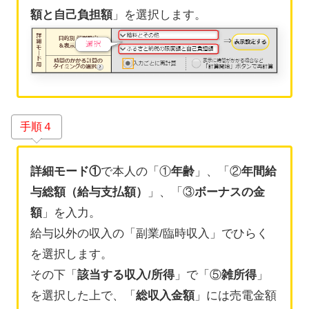
額と自己負担額
」を選択します。
手順４
詳細モード①
で本人の「①
年齢
」、「②
年間給
与総額（給与支払額）
」、「③
ボーナスの金
額
」を入力。
給与以外の収入の「副業/臨時収入」でひらく
を選択します。
その下「
該当する収入/所得
」で「⑤
雑所得
」
を選択した上で、「
総収入金額
」には売電金額