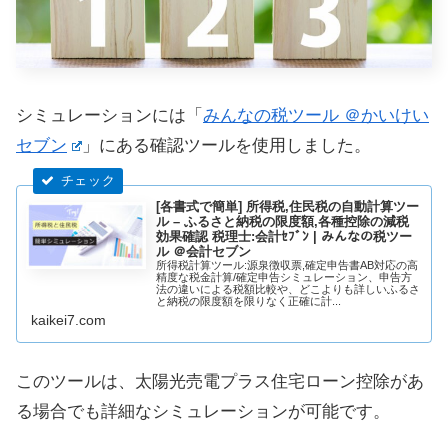
シミュレーションには「
みんなの税ツール ＠かいけい
セブン
」にある確認ツールを使用しました。
[各書式で簡単] 所得税,住民税の自動計算ツー
ル – ふるさと納税の限度額,各種控除の減税
効果確認 税理士:会計ｾﾌﾞﾝ | みんなの税ツー
ル ＠会計セブン
所得税計算ツール:源泉徴収票,確定申告書AB対応の高
精度な税金計算/確定申告シミュレーション、申告方
法の違いによる税額比較や、どこよりも詳しいふるさ
と納税の限度額を限りなく正確に計...
kaikei7.com
このツールは、太陽光売電プラス住宅ローン控除があ
る場合でも詳細なシミュレーションが可能です。