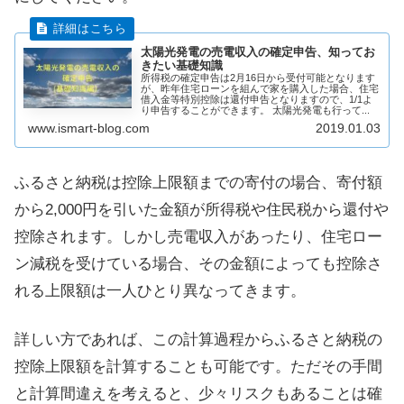
太陽光発電の売電収入の確定申告、知ってお
きたい基礎知識
所得税の確定申告は2月16日から受付可能となります
が、昨年住宅ローンを組んで家を購入した場合、住宅
借入金等特別控除は還付申告となりますので、1/1よ
り申告することができます。 太陽光発電も行って...
www.ismart-blog.com
2019.01.03
ふるさと納税は控除上限額までの寄付の場合、寄付額
から2,000円を引いた金額が所得税や住民税から還付や
控除されます。しかし売電収入があったり、住宅ロー
ン減税を受けている場合、その金額によっても控除さ
れる上限額は一人ひとり異なってきます。
詳しい方であれば、この計算過程からふるさと納税の
控除上限額を計算することも可能です。ただその手間
と計算間違えを考えると、少々リスクもあることは確