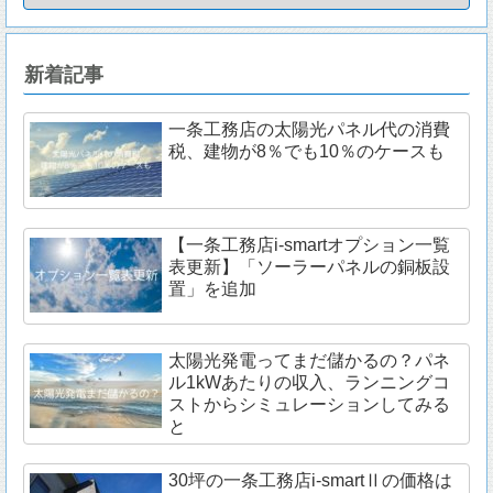
新着記事
一条工務店の太陽光パネル代の消費
税、建物が8％でも10％のケースも
【一条工務店i-smartオプション一覧
表更新】「ソーラーパネルの銅板設
置」を追加
太陽光発電ってまだ儲かるの？パネ
ル1kWあたりの収入、ランニングコ
ストからシミュレーションしてみる
と
30坪の一条工務店i-smartⅡの価格は