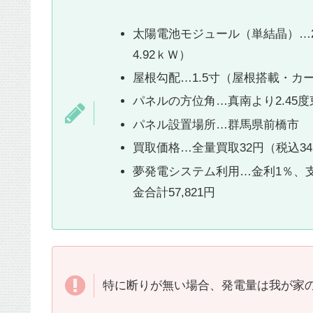
太陽電池モジュール（単結晶）…20
4.92ｋＷ）
屋根勾配…1.5寸（屋根搭載・カ
パネルの方位角…真南より2.45
パネル設置場所…群馬県前橋市
買取価格…全量買取32円（税込34.
夢発電システム利用…金利1％、支
金合計57,821円
特に断りが無い場合、発電量は我が家のパ