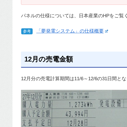
パネルの仕様については、日本産業のHPをご覧
「夢発電システム」の仕様概要
参考
12月の売電金額
12月分の売電計算期間は11/6～12/6の31日間