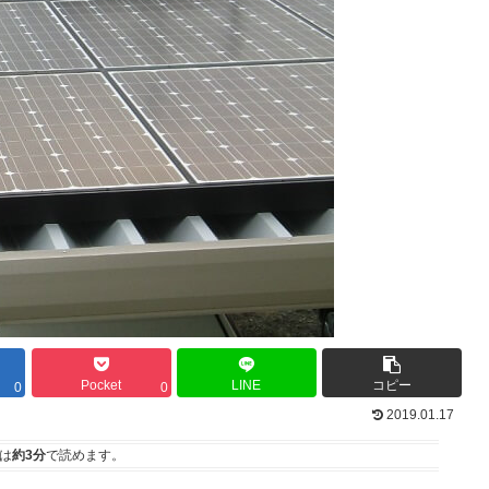
Pocket
LINE
コピー
0
0
2019.01.17
は
約3分
で読めます。