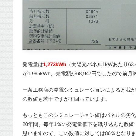
発電量は
1,273kWh
（太陽光パネル1kWあたり63.
が1,995kWh、売電額が68,947円でしたので
一条工務店の発電シミュレーションによると我が家の
の数値も若干ですが下回っています。
もっともこのシミュレーション値はパネルの劣化
20年間、毎年1％の発電量低下を織り込んだ数値で
思いますので、この数値に対しては86％となり