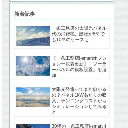
新着記事
一条工務店の太陽光パネル
代の消費税、建物が8％で
も10％のケースも
【一条工務店i-smartオプシ
ョン一覧表更新】「ソーラ
ーパネルの銅板設置」を追
加
太陽光発電ってまだ儲かる
の？パネル1kWあたりの収
入、ランニングコストから
シミュレーションしてみる
と
30坪の一条工務店i-smartⅡ