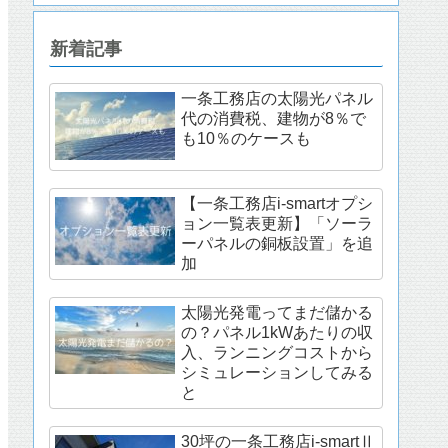
新着記事
一条工務店の太陽光パネル
代の消費税、建物が8％で
も10％のケースも
【一条工務店i-smartオプシ
ョン一覧表更新】「ソーラ
ーパネルの銅板設置」を追
加
太陽光発電ってまだ儲かる
の？パネル1kWあたりの収
入、ランニングコストから
シミュレーションしてみる
と
30坪の一条工務店i-smartⅡ