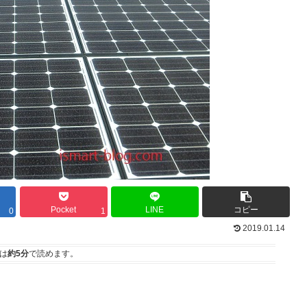
Pocket
LINE
コピー
0
1
2019.01.14
は
約5分
で読めます。