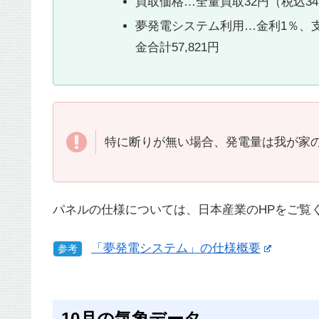
買取価格…全量買取32円（税込34.
夢発電システム利用…金利1％、支
金合計57,821円
特に断りが無い場合、発電量は我が家のパ
パネルの仕様については、日本産業のHPをご覧
「夢発電システム」の仕様概要
参考
10月の気象データ